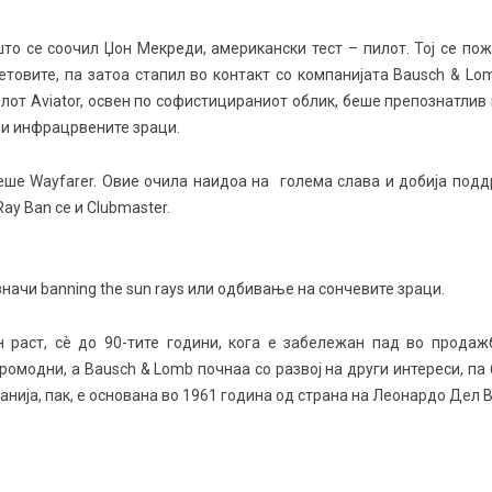
што се соочил Џон Мекреди, американски тест – пилот. Тој се по
етовите, па затоа стапил во контакт со компанијата Bausch & Lo
лот Aviator, освен по софистицираниот облик, беше препознатлив 
 и инфрацрвените зраци.
ше Wayfarеr. Овие очила наидоа на голема слава и добија под
ay Ban се и Clubmaster.
значи banning the sun rays или одбивање на сончевите зраци.
 раст, сè до 90-тите години, кога е забележан пад во продаж
ромодни, а Bausch & Lomb почнаа со развој на други интереси, па
панија, пак, е основана во 1961 година од страна на Леонардо Дел 