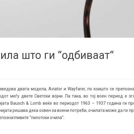
чила што ги “одбиваат“
зведува двата модела, Aviator и Wayfarer, по коишто се препозн
дот меѓу двете Светски војни. Па така, во тој воен период е з
ијата Bausch & Lomb веќе во периодот 1963 – 1937 година ги п
нијата решава дека освен за воени потреби, очилата може да ги п
епознатливите “пилотски очила“.