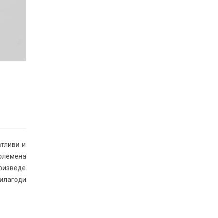
атливи и
големена
роизведе
рилагоди