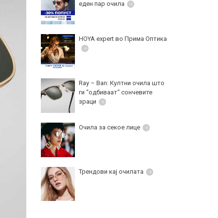
еден пар очила
HOYA expert во Прима Оптика
Ray – Ban: Култни очила што
ги “одбиваат“ сончевите
зраци
Очила за секое лице
Трендови кај очилата