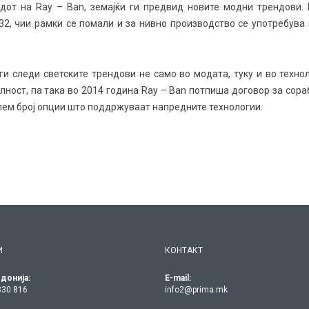
ледот на Rаy – Ban, земајќи ги предвид новите модни трендови.
32, чии рамки се помали и за нивно производство се употребува
и следи светските трендови не само во модата, туку и во технол
лност, па така во 2014 година Ray – Ban потпиша договор за сора
олем број опции што поддржуваат напредните технологии.
И
КОНТАКТ
донија:
E-mail:
330 816
info2@prima.mk