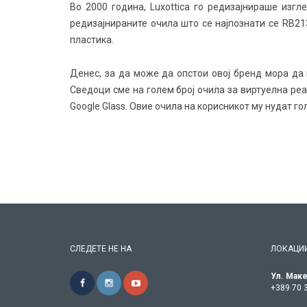
Во 2000 година, Luxottica го редизајнираше изг
редизајнираните очила што се најпознати се RB21
пластика.
Денес, за да може да опстои овој бренд мора да г
Сведоци сме на голем број очила за виртуелна реа
Google Glass. Овие очила на корисникот му нудат г
СЛЕДЕТЕ НЕ НА
ЛОКАЦИ
Ул. Маке
+389 70 