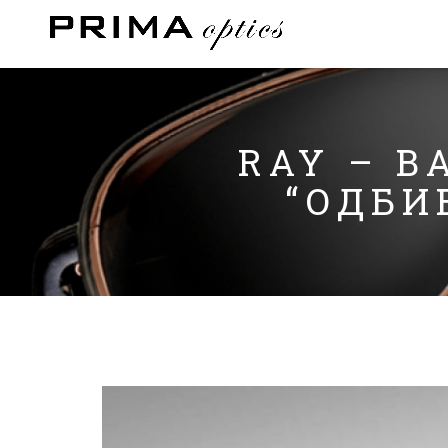
RAY – B
“ОДБИ