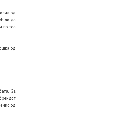
жалил од
mb за да
и по тоа
дршка од
бата. За
 брендот
Вечио од