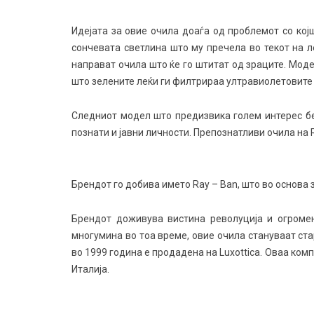
Идејата за овие очила доаѓа од проблемот со кој
сончевата светлина што му пречела во текот на л
направат очила што ќе го штитат од зраците. Моде
што зелените леќи ги филтрираа ултравиолетовите
Следниот модел што предизвика голем интерес бе
познати и јавни личности. Препознатливи очила на R
Брендот го добива името Ray – Ban, што во основа 
Брендот доживува вистина револуција и огромен
многумина во тоа време, овие очила стануваат ста
во 1999 година е продадена на Luxottica. Оваа ком
Италија.