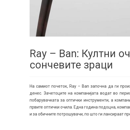
Ray – Ban: Култни о
сончевите зраци
На самиот почеток, Ray – Ban започна да ги прои
денес. Зачетоците на компанијата водат во перио
побарувачката за оптички инструменти, а компан
првите оптички очила. Една година подоцна, компа
и за обичните потрошувачи, по што ги лансираат пр