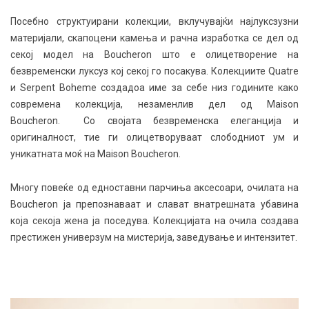
Посебно структуирани колекции, вклучувајќи најлуксзузни
материјали, скапоцени камења и рачна изработка се дел од
секој модел на Boucheron што е олицетворение на
безвременски луксуз кој секој го посакува. Колекциите Quatre
и Serpent Boheme создадоа име за себе низ годините како
современа колекција, незаменлив дел од Maison
Boucheron. Со својата безвременска елеганција и
оригиналност, тие ги олицетворуваат слободниот ум и
уникатната моќ на Maison Boucheron.
Многу повеќе од едноставни парчиња аксесоари, очилата на
Boucheron ја препознаваат и слават внатрешната убавина
која секоја жена ја поседува. Колекцијата на очила создава
престижен универзум на мистерија, заведување и интензитет.