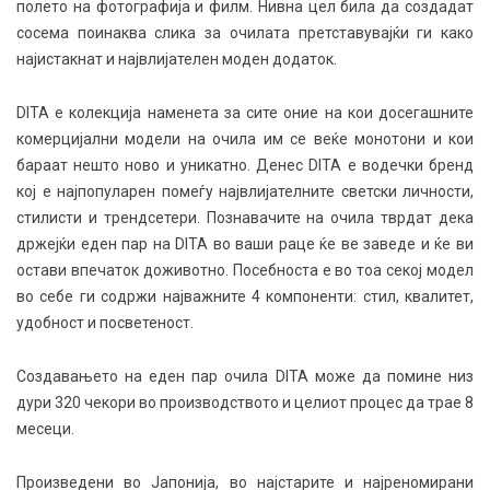
полето на фотографија и филм. Нивна цел била да создадат
сосема поинаква слика за очилата претставувајќи ги како
најистакнат и највлијателен моден додаток.
DITA е колекција наменета за сите оние на кои досегашните
комерцијални модели на очила им се веќе монотони и кои
бараат нешто ново и уникатно. Денес DITA е водечки бренд
кој е најпопуларен помеѓу највлијателните светски личности,
стилисти и трендсетери. Познавачите на очила тврдат дека
држејќи еден пар на DITA во ваши раце ќе ве заведе и ќе ви
остави впечаток доживотно. Посебноста е во тоа секој модел
во себе ги содржи најважните 4 компоненти: стил, квалитет,
удобност и посветеност.
Создавањето на еден пар очила DITA може да помине низ
дури 320 чекори во производството и целиот процес да трае 8
месеци.
Произведени во Јапонија, во најстарите и најреномирани