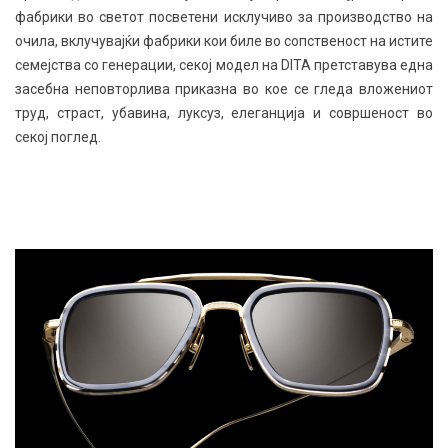
фабрики во светот посветени исклучиво за производство на
очила, вклучувајќи фабрики кои биле во сопственост на истите
семејства со генерации, секој модел на DITA претставува една
засебна неповторлива приказна во кое се гледа вложениот
труд, страст, убавина, луксуз, елеганција и совршеност во
секој поглед.