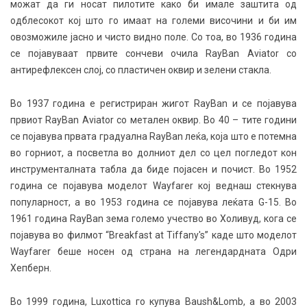
можат да ги носат пилотите како би имале заштита од
одблесокот кој што го имаат на големи височини и би им
овозможиле јасно и чисто видно поле. Со тоа, во 1936 година
се појавуваат првите сончеви очила RayBan Aviator со
антирефлексен слој, со пластичен оквир и зелени стакла.
Во 1937 година е регистриран жигот RayBan и се појавува
првиот RayBan Aviator со метален оквир. Во 40 – тите години
се појавува првата градуална RayBan леќа, која што е потемна
во горниот, а посветла во долниот дел со цел погледот кон
инструменталната табла да биде појасен и почист. Во 1952
година се појавува моделот Wayfarer кој веднаш стекнува
популарност, а во 1953 година се појавува леќата G-15. Во
1961 година RayBan зема големо учество во Холивуд, кога се
појавува во филмот “Breakfast at Tiffany's” каде што моделот
Wayfarer беше носен од страна на легендардната Одри
Хепберн.
Во 1999 година, Luxottica го купува Baush&Lomb, а во 2003