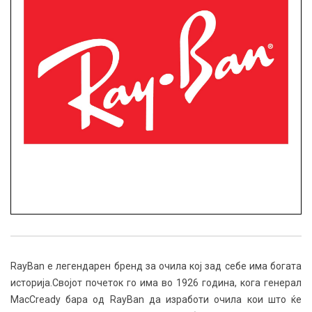
RayBan e легендарен бренд за очила кој зад себе има богата
историја.Својот почеток го има во 1926 година, кога генерал
MacCready бара од RayBan да изработи очила кои што ќе