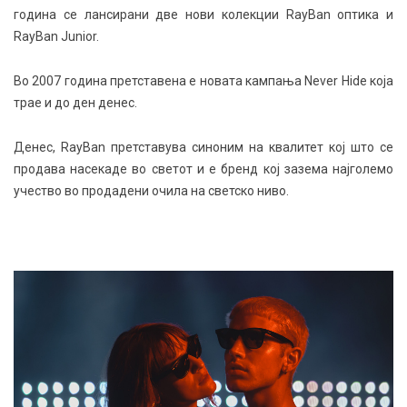
година се лансирани две нови колекции RayBan оптика и
RayBan Junior.
Во 2007 година претставена е новата кампања Never Hide која
трае и до ден денес.
Денес, RayBan претставува синоним на квалитет кој што се
продава насекаде во светот и е бренд кој зазема најголемо
учество во продадени очила на светско ниво.