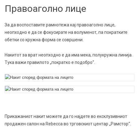
Правоаголно лице
За да воспоставите рамнотежа кај правоаголно лице,
неопходно е да се фокусирате на волуменот, па пократките
обетки со кружна форма се совршени.
Накитот за врат неопходно е да има мека, полукружна линија.
Тука важи правилото „пократко е подобро“.
Прикажаниот накит можете да го најдете во ексклузивниот
продажен салон на Rebecca во трговскиот центар „Рамстор“.