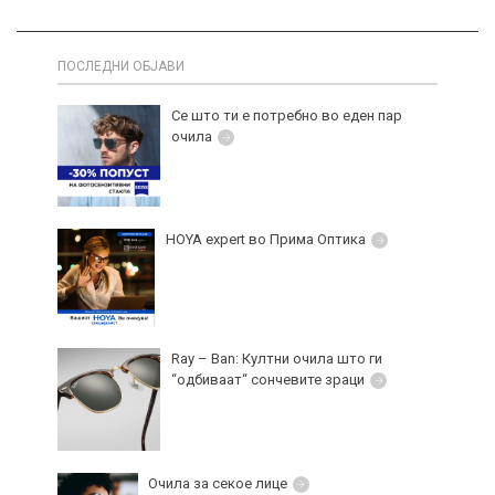
ПОСЛЕДНИ ОБЈАВИ
Се што ти е потребно во еден пар
очила
HOYA expert во Прима Оптика
Ray – Ban: Култни очила што ги
“одбиваат“ сончевите зраци
Очила за секое лице