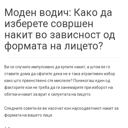
Моден водич: Како да
изберете совршен
накит во зависност од
формата на лицето?
Ви се случило импулсивно да купите накит, а штом ќе го
ставите дома да сфатите дека не е така атрактивен избор
како што првенствено сте мислеле? Понекогаш еден од
факторите кои не треба да ги занемарите при изборот на
обетки и накит за врат е силуетата на лицето.
Следните совети ќе ве насочат кон најсоодветниот накит за
формата на вашето лице.