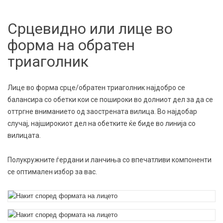
Срцевидно или лице во
форма на обратен
триаголник
Лице во форма срце/обратен триаголник најдобро се
балансира со обетки кои се пошироки во долниот дел за да се
оттргне вниманието од заострената вилица. Во најдобар
случај, најширокиот дел на обетките ќе биде во линија со
вилицата.
Полукружните ѓердани и ланчиња со впечатливи компоненти
се оптимален избор за вас.