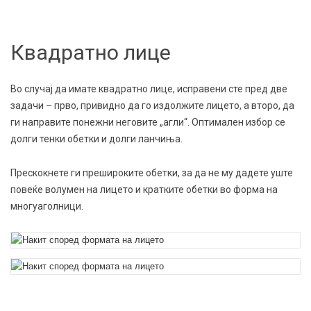
Квадратно лице
Во случај да имате квадратно лице, исправени сте пред две
задачи – прво, привидно да го издолжите лицето, а второ, да
ги направите понежни неговите „агли“. Оптимален избор се
долги тенки обетки и долги ланчиња.
Прескокнете ги прешироките обетки, за да не му дадете уште
повеќе волумен на лицето и кратките обетки во форма на
многуаголници.