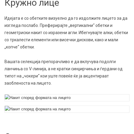
Кружно лице
Идејата е со обетките визуелно да го издолжите лицето за да
изгледа послабо. Преферирајте „вертикални“ обетки и
геометриски накит со изразени агли. Ибегнувајте алки, обетки
со тркалести елементи или висечки дискови, како и мали
„копче“ обетки.
Вашата селекција препорачливо е да вклучува подолги
ланчиња со V-линија, а не кратки синџирчиња и ѓердани од
типот на „чокери“ кои уште повеќе ќе ја акцентираат
заобленоста на лицето.