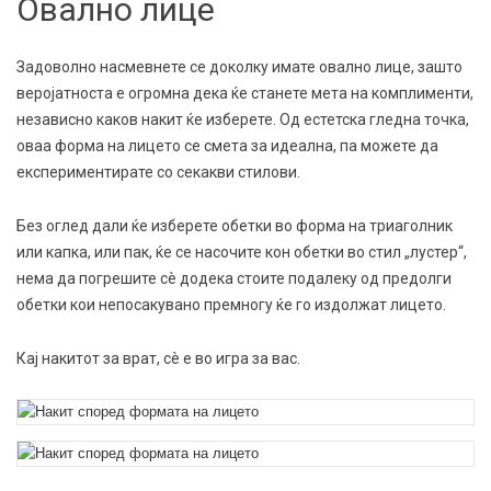
Овално лице
Задоволно насмевнете се доколку имате овално лице, зашто
веројатноста е огромна дека ќе станете мета на комплименти,
независно каков накит ќе изберете. Од естетска гледна точка,
оваа форма на лицето се смета за идеална, па можете да
експериментирате со секакви стилови.
Без оглед дали ќе изберете обетки во форма на триаголник
или капка, или пак, ќе се насочите кон обетки во стил „лустер“,
нема да погрешите сè додека стоите подалеку од предолги
обетки кои непосакувано премногу ќе го издолжат лицето.
Кај накитот за врат, сè е во игра за вас.